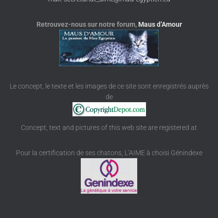
Retrouvez-nous sur notre forum,
Maus d’Amour
Le concept, le texte et les images de ce site sont enregistrés auprès
de
Concept, text and pictures of this web site are registered at
Pour la certification de ses chatons, L’AIME à choisi Génindexe