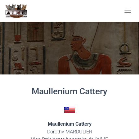
D
É
P
L
I
E
R
L
A
N
A
V
I
Maullenium Cattery
G
A
T
I
O
N
Maullenium Cattery
Dorothy MARDULIER