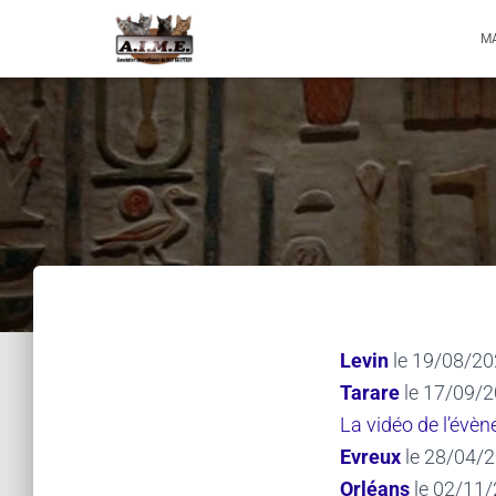
M
Levin
le 19/08/20
Tarare
le 17/09/2
La vidéo de l’évè
Evreux
le 28/04/2
Orléans
le 02/11/