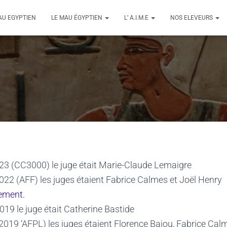
AU EGYPTIEN
LE MAU ÉGYPTIEN
L’ A.I.M.E
NOS ELEVEURS
23 (CC3000) le juge était Marie-Claude Lemaigre
022 (AFF) les juges étaient Fabrice Calmes et Joël Henry
nement.
019 le juge était Catherine Bastide
2019 ‘AFPL) les juges étaient
Florence Bajou, Fabrice Cal