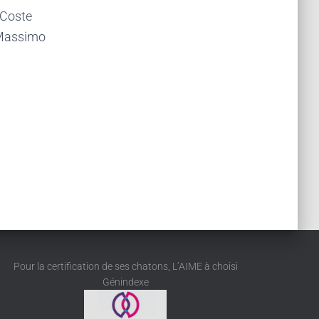
 Coste
 Massimo
Pour la certification de ses chatons, L’AIME à choisi
Génindexe