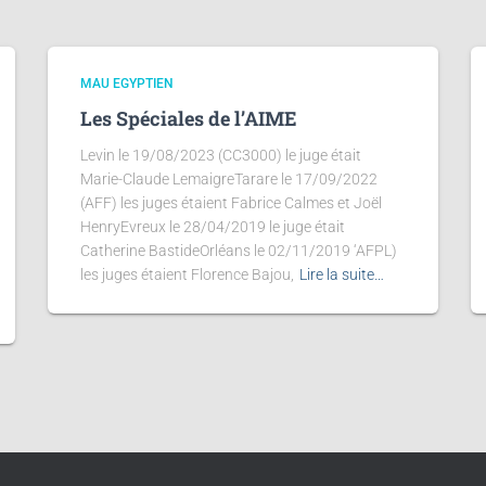
MAU EGYPTIEN
Les Spéciales de l’AIME
Levin le 19/08/2023 (CC3000) le juge était
Marie-Claude LemaigreTarare le 17/09/2022
(AFF) les juges étaient Fabrice Calmes et Joël
HenryEvreux le 28/04/2019 le juge était
Catherine BastideOrléans le 02/11/2019 ‘AFPL)
les juges étaient Florence Bajou,
Lire la suite…