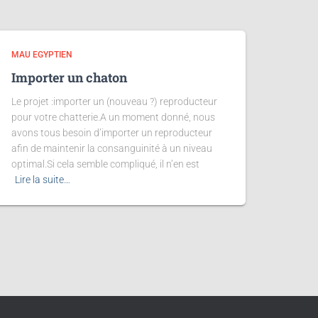
MAU EGYPTIEN
Importer un chaton
Le projet :importer un (nouveau ?) reproducteur
pour votre chatterie.A un moment donné, nous
avons tous besoin d’importer un reproducteur
afin de maintenir la consanguinité à un niveau
optimal.Si cela semble compliqué, il n’en est
Lire la suite…