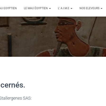
AU EGYPTIEN
LE MAU ÉGYPTIEN
L’ A.I.M.E
NOS ELEVEURS
cernés.
 Stallergenes SAS: