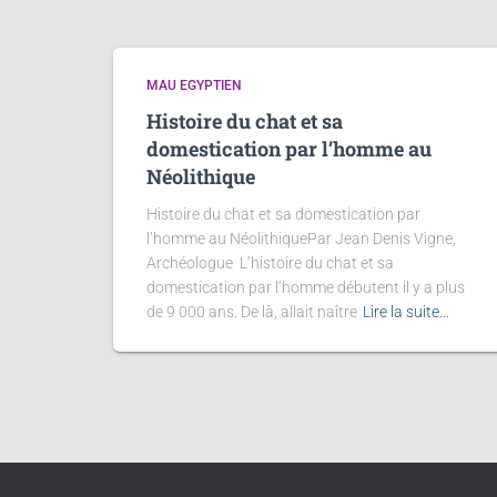
MAU EGYPTIEN
Histoire du chat et sa
domestication par l’homme au
Néolithique
Histoire du chat et sa domestication par
l’homme au NéolithiquePar Jean Denis Vigne,
Archéologue L’histoire du chat et sa
domestication par l’homme débutent il y a plus
de 9 000 ans. De là, allait naître
Lire la suite…