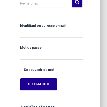
R
Rechercher…
e
c
h
e
Identifiant ou adresse e-mail
r
c
h
e
Mot de passe
r
:
Se souvenir de moi