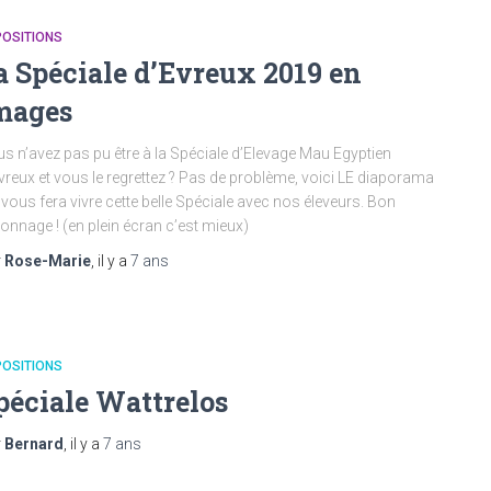
POSITIONS
a Spéciale d’Evreux 2019 en
mages
s n’avez pas pu être à la Spéciale d’Elevage Mau Egyptien
vreux et vous le regrettez ? Pas de problème, voici LE diaporama
 vous fera vivre cette belle Spéciale avec nos éleveurs. Bon
ionnage ! (en plein écran c’est mieux)
r
Rose-Marie
, il y a
7 ans
POSITIONS
péciale Wattrelos
r
Bernard
, il y a
7 ans