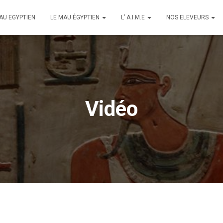
AU EGYPTIEN
LE MAU ÉGYPTIEN
L’ A.I.M.E
NOS ELEVEURS
Vidéo