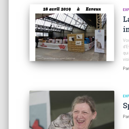
EX
L
i
Vou
d’E
qui
vis
Pa
EX
S
Pa